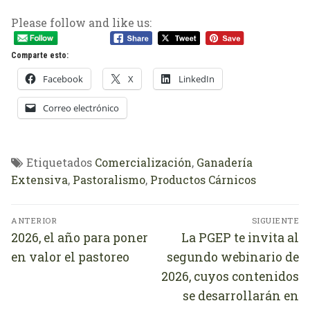
Please follow and like us:
Comparte esto:
Facebook
X
LinkedIn
Correo electrónico
Etiquetados
Comercialización
,
Ganadería
Extensiva
,
Pastoralismo
,
Productos Cárnicos
Navegación
ANTERIOR
SIGUIENTE
de
Entrada
Entrada
2026, el año para poner
La PGEP te invita al
anterior:
siguiente:
entradas
en valor el pastoreo
segundo webinario de
2026, cuyos contenidos
se desarrollarán en